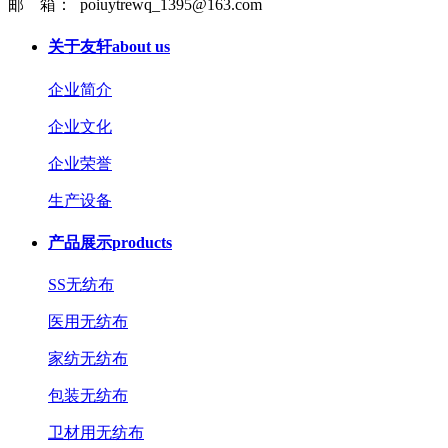
邮 箱： poiuytrewq_1395@163.com
关于友轩
about us
企业简介
企业文化
企业荣誉
生产设备
产品展示
products
SS无纺布
医用无纺布
家纺无纺布
包装无纺布
卫材用无纺布