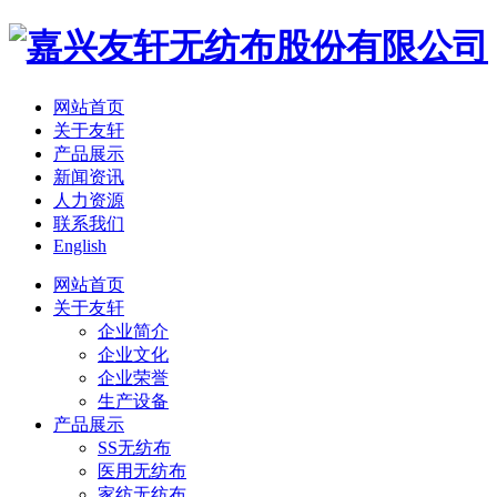
网站首页
关于友轩
产品展示
新闻资讯
人力资源
联系我们
English
网站首页
关于友轩
企业简介
企业文化
企业荣誉
生产设备
产品展示
SS无纺布
医用无纺布
家纺无纺布