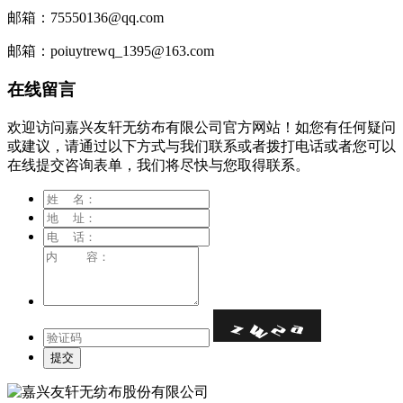
邮箱：75550136@qq.com
邮箱：poiuytrewq_1395@163.com
在线留言
欢迎访问嘉兴友轩无纺布有限公司官方网站！如您有任何疑问
或建议，请通过以下方式与我们联系或者拨打电话或者您可以
在线提交咨询表单，我们将尽快与您取得联系。