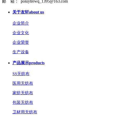
邮 箱： poiuytrewq_1395@163.com
关于友轩
about us
企业简介
企业文化
企业荣誉
生产设备
产品展示
products
SS无纺布
医用无纺布
家纺无纺布
包装无纺布
卫材用无纺布