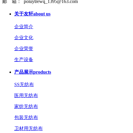
邮 箱： poiuytrewq_1395@163.com
关于友轩
about us
企业简介
企业文化
企业荣誉
生产设备
产品展示
products
SS无纺布
医用无纺布
家纺无纺布
包装无纺布
卫材用无纺布