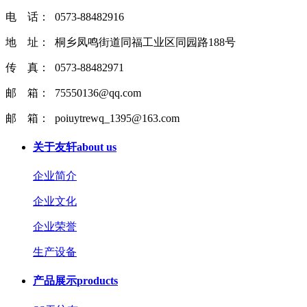
电 话： 0573-88482916
地 址： 桐乡凤鸣街道同福工业区同园路188号
传 真： 0573-88482971
邮 箱： 75550136@qq.com
邮 箱： poiuytrewq_1395@163.com
关于友轩
about us
企业简介
企业文化
企业荣誉
生产设备
产品展示
products