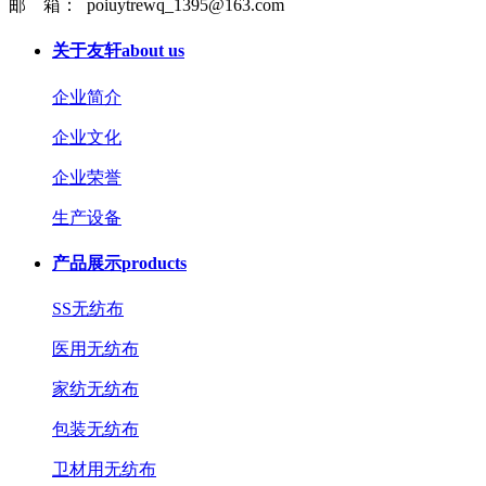
邮 箱： poiuytrewq_1395@163.com
关于友轩
about us
企业简介
企业文化
企业荣誉
生产设备
产品展示
products
SS无纺布
医用无纺布
家纺无纺布
包装无纺布
卫材用无纺布